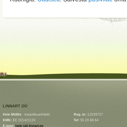
LINNART OÜ
Hele Möllits
- maastikuarhitekt
Reg. nr:
12039757
KMK:
EE 101421119
Tel:
56 20 88 64
E-post:
hele (at) linnart.ee