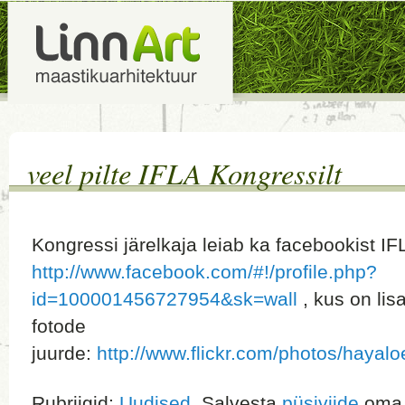
veel pilte IFLA Kongressilt
Kongressi järelkaja leiab ka facebookist IFL
http://www.facebook.com/#!/profile.php?
id=100001456727954&sk=wall
, kus on lisa
fotode
juurde:
http://www.flickr.com/photos/haya
Rubriigid:
Uudised
. Salvesta
püsiviide
oma j