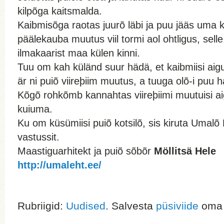
kilpõga kaitsmalda.
Kaibmisõga raotas juurõ läbi ja puu jääs uma 
päälekauba muutus viil tormi aol ohtligus, selle
ilmakaarist maa külen kinni.
Tuu om kah küländ suur hädä, et kaibmiisi aigu 
är ni puiõ viireþiim muutus, a tuuga olõ-i puu h
Kõgõ rohkõmb kannahtas viireþiimi muutuisi ai
kuiuma.
Ku om küsümiisi puiõ kotsilõ, sis kiruta Umalõ
vastussit.
Maastiguarhitekt ja puiõ sõbõr
Möllitsä Hele
http://umaleht.ee/
Rubriigid:
Uudised
. Salvesta
püsiviide
oma j