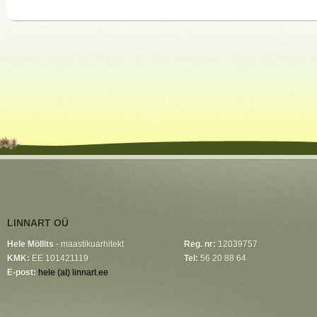
LINNART OÜ
Hele Möllits
- maastikuarhitekt
Reg. nr:
12039757
KMK:
EE 101421119
Tel:
56 20 88 64
E-post:
hele (at) linnart.ee