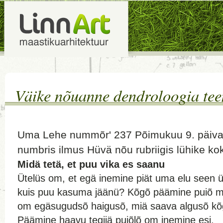
Väike nõuanne dendroloogia te
Uma Lehe nummõr' 237 Põimukuu 9. päiv
numbris ilmus Hüvä nõu rubriigis lühike k
Midä tetä, et puu vika es saanu
Ütelüs om, et egä inemine piät uma elu seen
kuis puu kasuma jäänü? Kõgõ päämine puiõ m
om egäsugudsõ haigusõ, miä saava algusõ kõg
Päämine haavu tegijä puiõlõ om inemine esi.