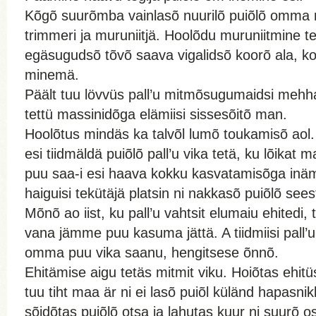
Kõgõ suurõmba vainlasõ nuurilõ puiõlõ omma
trimmeri ja muruniitjä. Hoolõdu muruniitmine te
egäsugudsõ tõvõ saava vigalidsõ koorõ ala, k
minemä.
Päält tuu lövvüs pall’u mitmõsugumaidsi mehh
tettü massinidõga elämiisi sissesõitõ man.
Hoolõtus mindäs ka talvõl lumõ toukamisõ aol.
esi tiidmäldä puiõlõ pall’u vika tetä, ku lõikat
puu saa-i esi haava kokku kasvatamisõga inäm
haiguisi tekütäjä platsin ni nakkasõ puiõlõ see
Mõnõ ao iist, ku pall’u vahtsit elumaiu ehitedi, 
vana jämme puu kasuma jättä. A tiidmiisi pall’u
omma puu vika saanu, hengitsese õnnõ.
Ehitämise aigu tetäs mitmit viku. Hoiõtas ehitüs
tuu tiht maa är ni ei lasõ puiõl küländ hapasni
sõidõtas puiõlõ otsa ja lahutas kuur ni suurõ 